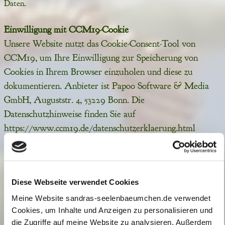
Daten.
Einwilligung mit CCM19-Cookie
Unsere Website nutzt das Cookie-Consent-Tool von
CCM19, um Ihre Einwilligung zur Speicherung von
Cookies in Ihrem Browser einzuholen und diese zu
dokumentieren. Anbieter ist Papoo Software & Media
GmbH, Auguststr. 4, 53229 Bonn. Die
Datenschutzhinweise finden Sie auf
https://www.ccm19.de/datenschutzerklaerung.html
Wenn Sie unsere Website besuchen, wird ein CCM19-
Cookie in Ihrem Browser gespeichert, in dem die von
Ihnen erteilten Einwilligungen oder der Widerruf dieser
Diese Webseite verwendet Cookies
Einwilligungen gespeichert werden. Diese Daten werden
nicht an CCM19 weitergegeben.
Meine Website sandras-seelenbaeumchen.de verwendet
Cookies, um Inhalte und Anzeigen zu personalisieren und
Die erfassten Daten werden gespeichert, bis Sie uns zur
die Zugriffe auf meine Website zu analysieren. Außerdem