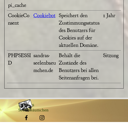
pi_cache
CookieCo
Cookiebot
Speichert den
1 Jahr
nsent
Zustimmungsstatus
des Benutzers für
Cookies auf der
aktuellen Domäne.
PHPSESSI
sandras-
Behält die
Sitzung
D
seelenbaeu
Zustände des
mchen.de
Benutzers bei allen
Seitenanfragen bei.
Sandras
Seelenbäumchen
Zurück zum Seiteninhalt