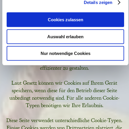
Details zeigen
Zugriffe auf meine Website zu analysieren. Außerdem
gibt die Website dem Provider der Website
Informationen zur Analyse weiter. Der Provider führt
Cookies zulassen
diese Informationen möglicherweise mit weiteren Daten
zusammen, die Sie bereitgestellt haben oder die sie im
Auswahl erlauben
Rahmen Ihrer Nutzung der Dienste gesammelt haben.
Cookies sind kleine Textdateien, die von Webseiten
Nur notwendige Cookies
verwendet werden, um die Benutzererfahrung
effizienter zu gestalten.
Laut Gesetz können wir Cookies auf Ihrem Gerät
speichern, wenn diese für den Betrieb dieser Seite
unbedingt notwendig sind. Für alle anderen Cookie-
Typen benötigen wir Ihre Erlaubnis.
Diese Seite verwendet unterschiedliche Cookie-Typen.
Einige Cookies werden von Drittparteien platziert, die