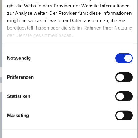
Löschung auffordern bzw. das CCM19-Cookie selbst
gibt die Website dem Provider der Website Informationen
löschen oder der Zweck für die Datenspeicherung entfällt.
zur Analyse weiter. Der Provider führt diese Informationen
Gesetzliche Aufbewahrungsfristen bleiben unberührt.
möglicherweise mit weiteren Daten zusammen, die Sie
Der Einsatz des CCM19-Cookie-Tools erfolgt, um die
bereitgestellt haben oder die sie im Rahmen Ihrer Nutzung
gesetzlich vorgeschriebenen Einwilligungen für den
der Dienste gesammelt haben.
Einsatz von Cookies einzuholen. Rechtsgrundlage hierfür
ist Art. 6 Abs. 1 S. 1 lit. c DSGVO.
Einwilligungsauswahl
Notwendig
Benutzername:
Präferenzen
Passwort:
Statistiken
Marketing
Diese Webseite verwendet Cookies. Meine Website
sandras-seelenbaeumchen.de verwendet Cookies, um
Inhalte und Anzeigen zu personalisieren und die